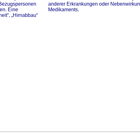
r Bezugspersonen
anderer Erkrankungen oder Nebenwirkun
len. Eine
Medikaments.
heit“, „Hirnabbau“