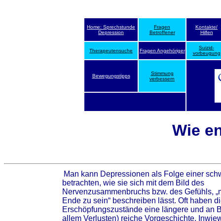
Home: Sprechstunde
Fragen
Kontakte/
Depression
Betroffener
Hilfen
Suizid-
Therapeutensuche
Fragen Angehöriger
vorbeugung
Stimmung
Bewegungstipps
verbessern
Wie e
Man kann Depressionen als Folge einer sch
betrachten, wie sie sich mit dem Bild des
Nervenzusammenbruchs bzw. des Gefühls, „
Ende zu sein“ beschreiben lässt. Oft haben d
Erschöpfungszustände eine längere und an B
allem Verlusten) reiche Vorgeschichte. Inwie