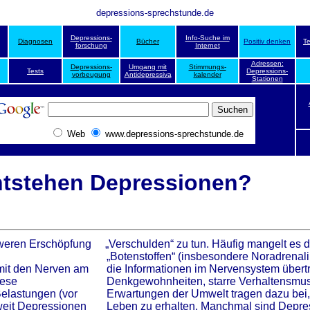
depressions-sprechstunde.de
Depressions-
Info-Suche im
Diagnosen
Bücher
Positiv denken
T
forschung
Internet
Adressen:
Depressions-
Umgang mit
Stimmungs-
Tests
Depressions-
vorbeugung
Antidepressiva
kalender
Stationen
Web
www.depressions-sprechstunde.de
ntstehen Depressionen?
weren Erschöpfung
„Verschulden“ zu tun. Häufig mangelt es 
„Botenstoffen“ (insbesondere Noradrenali
mit den Nerven am
die Informationen im Nervensystem übert
iese
Denkgewohnheiten, starre Verhaltensmust
elastungen (vor
Erwartungen der Umwelt tragen dazu bei
weit Depressionen
Leben zu erhalten. Manchmal sind Depre