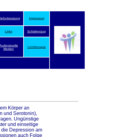
elefonberatung
Impressum
Links
Schlafentzug
Audiovisuelle
Lichttherapie
Medien
dem Körper an
n und Serotonin),
ragen. Ungünstige
er und einseitige
, die Depression am
ssionen auch Folge