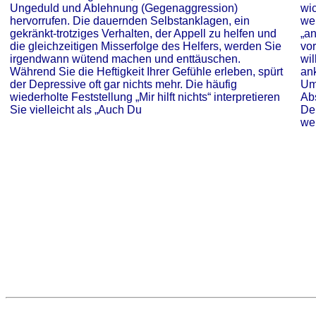
Ungeduld und Ablehnung (Gegenaggression)
wi
hervorrufen. Die dauernden Selbstanklagen, ein
we
gekränkt-trotziges Verhalten, der Appell zu helfen und
„an
die gleichzeitigen Misserfolge des Helfers, werden Sie
vor
irgendwann wütend machen und enttäuschen.
wi
Während Sie die Heftigkeit Ihrer Gefühle erleben, spürt
an
der Depressive oft gar nichts mehr. Die häufig
Um
wiederholte Feststellung „Mir hilft nichts“ interpretieren
Ab
Sie vielleicht als „Auch Du
De
we