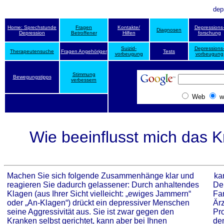
dep
Home: Sprechstunde
Fragen
Kontakte/
Depressions
Diagnosen
Depression
Betroffener
Hilfen
forschung
Suizid-
Depressions
Therapeutensuche
Fragen Angehöriger
Tests
vorbeugung
vorbeugung
Stimmung
Bewegungstipps
verbessern
Web
w
Wie beeinflusst mich das K
Machen Sie sich folgende Zusammenhänge klar und
kan
reagieren Sie dadurch gelassener: Durch anhaltendes
De
Klagen (aus Ihrer Sicht vielleicht: „ewiges Jammern“
Fa
oder „An-Klagen“) drückt ein depressiver Menschen
Ärz
seine Aggressivität aus. Sie ist zwar gegen den
Pr
Kranken selbst gerichtet, kann aber bei Ihnen
de