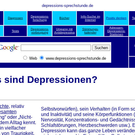
depressions-sprechstunde.de
Depressions-
Info-Suche im
Diagnosen
Bücher
Positiv denken
T
forschung
Internet
Adressen:
Depressions-
Umgang mit
Stimmungs-
Tests
Depressions-
vorbeugung
Antidepressiva
kalender
Stationen
Web
www.depressions-sprechstunde.de
 sind Depressionen?
chte
, relativ
Selbstvorwürfen), sein
Verhalten
(in Form s
esamten
und Inaktivität) und seine Körperfunktionen 
g“ oder „Nicht-
Nervosität, Konzentrations- und Gedächtnis
 dem Alltag kennt.
Schlafstörungen, Herzbeschwerden usw.). 
n vielfacher
Depression kann das ganze Leben veränder
 von Traurigkeit,