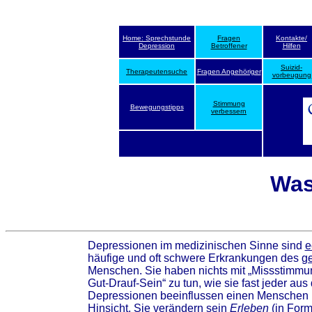
Home: Sprechstunde
Fragen
Kontakte/
Depression
Betroffener
Hilfen
Suizid-
Therapeutensuche
Fragen Angehöriger
vorbeugung
Stimmung
Bewegungstipps
verbessern
Was
Depressionen im medizinischen Sinne sind
e
häufige und oft schwere Erkrankungen des
g
Menschen. Sie haben nichts mit „Missstimmun
Gut-Drauf-Sein“ zu tun, wie sie fast jeder aus
Depressionen beeinflussen einen Menschen i
Hinsicht. Sie verändern sein
Erleben
(in Form