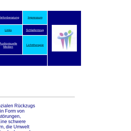
elefonberatung
Impressum
Links
Schlafentzug
Audiovisuelle
Lichttherapie
Medien
ozialen Rückzugs
(in Form von
störungen,
Eine schwere
n, die Umwelt