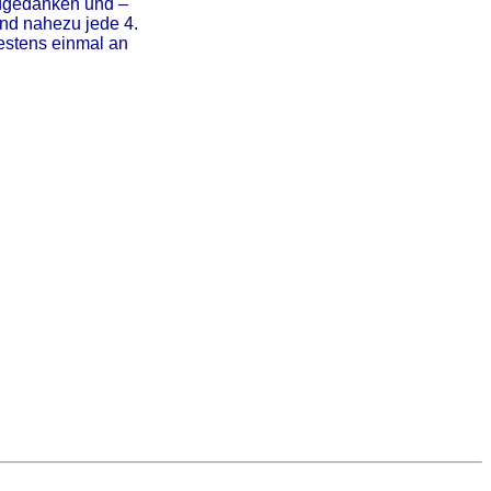
rdgedanken und –
nd nahezu jede 4.
estens einmal an