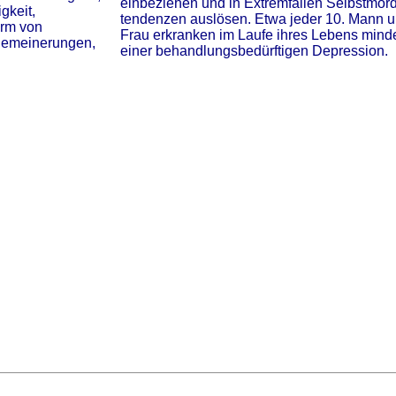
einbeziehen und in Extremfällen Selbstmo
gkeit,
tendenzen auslösen. Etwa jeder 10. Mann u
orm von
Frau erkranken im Laufe ihres Lebens mind
lgemeinerungen,
einer behandlungsbedürftigen Depression.