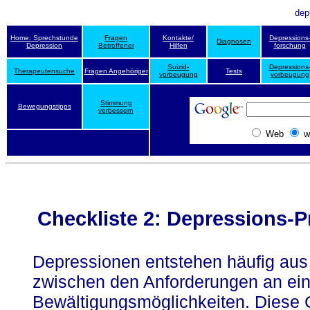
dep
Home: Sprechstunde
Fragen
Kontakte/
Depressions
Diagnosen
Depression
Betroffener
Hilfen
forschung
Suizid-
Depressions
Therapeutensuche
Fragen Angehöriger
Tests
vorbeugung
vorbeugung
Stimmung
Bewegungstipps
verbessern
Web
w
Checkliste 2: Depressions-
Depressionen entstehen häufig aus
zwischen den Anforderungen an ei
Bewältigungsmöglichkeiten. Diese Ch