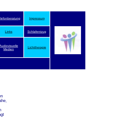
elefonberatung
Impressum
Links
Schlafentzug
Audiovisuelle
Lichttherapie
Medien
en
ahe,
n
agt