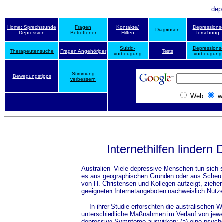
dep
Home: Sprechstunde
Fragen
Kontakte/
Depressions
Diagnosen
Depression
Betroffener
Hilfen
forschung
Suizid-
Depressions
Therapeutensuche
Fragen Angehöriger
Tests
vorbeugung
vorbeugung
Stimmung
Bewegungstipps
verbessern
Web
w
Internethilfen lindern
Australien. Viele depressive Menschen tun sich 
es aus geographischen Gründen oder aus Scheu. 
von H. Christensen und Kollegen aufzeigt, zieh
geeigneten Internetangeboten nachweislich Nutz
In ihrer Studie erforschten die australischen Wi
unterschiedliche Maßnahmen im Verlauf von jew
depressive Symptome auswirken: (a) eine psycho