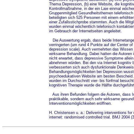
Thema Depression, (b) eine Website, die kognitiv
Kontrollmaßnahme, in der ein Laie einmal wöchen
Gruppenmitglied Gesundheitsthemen telefonisch 
beteiligten sich 525 Personen mit einem erhöhte
einer Zufallsstichprobe stammten. Auch die Mitgl
wurden einmal wöchentlich telefonisch kontaktier
im Gebrauch der Internetseiten angeleitet.
Die Auswertung ergab, dass beide Internetang
verringerten (um rund 4 Punkte auf der Center of
depression scale). Auch vermehrten das Wissen 
wirksame Behandlung. Dabei hatten die Autoren
nicht erwartet, dass depressive Symptome allei
abnehmen würden. Bei den via Internet kognitiv
verbesserten sich auch dysfunktionale Denkweis
Behandlungsmöglichkeiten bei Depression wusst
psychoedukativen Website am besten Bescheid.
wurden im Durchschnitt vier- bis fünfmal besuch
kognitiven Therapie wurde die Hälfte durchgeführ
Aus ihren Befunden folgern die Autoren, dass In
praktikable, sondern auch sehr wirksame gesund
Interventionsmöglichkeiten eröffnen.
H. Christensen u. a.: Delivering interventions for
internet: randomised controlled trial. BMJ 2004 (