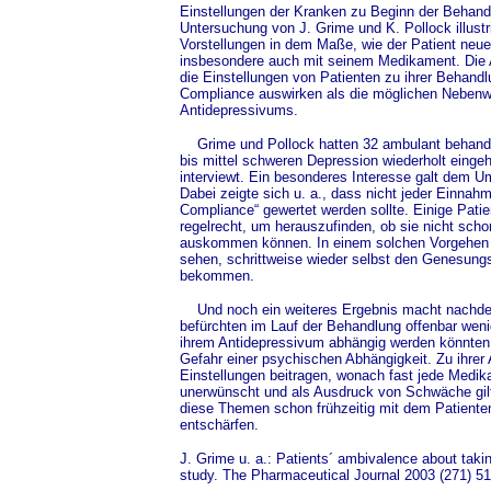
Einstellungen der Kranken zu Beginn der Behandl
Untersuchung von J. Grime und K. Pollock illustri
Vorstellungen in dem Maße, wie der Patient neu
insbesondere auch mit seinem Medikament. Die 
die Einstellungen von Patienten zu ihrer Behandl
Compliance auswirken als die möglichen Nebenw
Antidepressivums.
Grime und Pollock hatten 32 ambulant behandelt
bis mittel schweren Depression wiederholt eing
interviewt. Ein besonderes Interesse galt dem U
Dabei zeigte sich u. a., dass nicht jeder Einnah
Compliance“ gewertet werden sollte. Einige Patie
regelrecht, um herauszufinden, ob sie nicht sc
auskommen können. In einem solchen Vorgehe
sehen, schrittweise wieder selbst den Genesungs
bekommen.
Und noch ein weiteres Ergebnis macht nachdenk
befürchten im Lauf der Behandlung offenbar wenig
ihrem Antidepressivum abhängig werden könnten. I
Gefahr einer psychischen Abhängigkeit. Zu ihrer A
Einstellungen beitragen, wonach fast jede Medi
unerwünscht und als Ausdruck von Schwäche gilt
diese Themen schon frühzeitig mit dem Patienten
entschärfen.
J. Grime u. a.: Patients´ ambivalence about takin
study. The Pharmaceutical Journal 2003 (271) 5