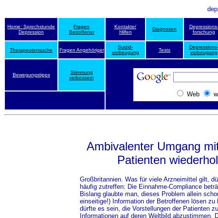
dep
Home: Sprechstunde
Fragen
Kontakte/
Depressions
Diagnosen
Depression
Betroffener
Hilfen
forschung
Suizid-
Depressions
Therapeutensuche
Fragen Angehöriger
Tests
vorbeugung
vorbeugung
Stimmung
Bewegungstipps
verbessern
Web
w
Ambivalenter Umgang mit
Patienten wiederhol
Großbritannien. Was für viele Arzneimittel gilt, d
häufig zutreffen: Die Einnahme-Compliance beträ
Bislang glaubte man, dieses Problem allein scho
einseitige!) Information der Betroffenen lösen zu
dürfte es sein, die Vorstellungen der Patienten z
Informationen auf deren Weltbild abzustimmen. D