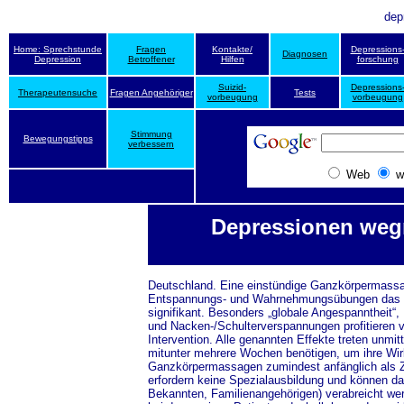
dep
Home: Sprechstunde
Fragen
Kontakte/
Depressions
Diagnosen
Depression
Betroffener
Hilfen
forschung
Suizid-
Depressions
Therapeutensuche
Fragen Angehöriger
Tests
vorbeugung
vorbeugung
Stimmung
Bewegungstipps
verbessern
Web
w
Depressionen weg
Deutschland. Eine einstündige Ganzkörpermassa
Entspannungs- und Wahrnehmungsübungen das B
signifikant. Besonders „globale Angespanntheit“
und Nacken-/Schulterverspannungen profitieren 
Intervention. Alle genannten Effekte treten unmit
mitunter mehrere Wochen benötigen, um ihre Wirk
Ganzkörpermassagen zumindest anfänglich als 
erfordern keine Spezialausbildung und können d
Bekannten, Familienangehörigen) verabreicht we