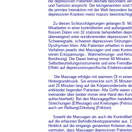
bei depressiven Patienten deshalb besonders wir
und Tastsinn anspricht. Die letztgenannten sind f
die primäre Interaktion mit der Welt besonders 
depressiven Kranken meist massiv beeinträchtigt
Zu diesen Schlussfolgerungen gelangen B. Mül
Mitarbeiter in einer kontrollierten und außergewöh
flossen Daten von 32 stationär behandelten depr
überwiegend unter rezidivierenden depressiven 
Schweregrade, schweren depressiven Störungen,
Dysthymien litten. Alle Patienten erhielten in ei
Verfahren jeweils drei Massagen und zwei Kontr
reinen Entspannungs-, Wahrnehmungs- und Aktiv
Berührung). Die Dauer betrug immer 60 Minuten.
Selbstbeurteilungsinstrumente und eine Fremdbeu
Effekt auf depressionsspezifische Erlebnisvariab
Die Massage erfolgte mit warmem Öl in einem 
Hintergrundmusik. Sie erstreckte sich 35 Minuten
und 25 Minuten lang auf die Körpervorderseite 
entkleidet liegenden Patienten. Alle Griffe waren
ineinander über (wobei immer eine Hand den Kon
aufrechterhielt). Bei den Massagegriffen handelt
Streichungen (Effleurage) und Knetungen (Petriss
auch um Reibung/Zirkelung (Friktion).
Sowohl die Massagen als auch die Kontrollbeha
auf die erfassten Befindlichkeitsparameter aus.
Hinblick auf die eingangs genannten Kriterien deut
vermuten, dass Massagen depressiven Patienten h