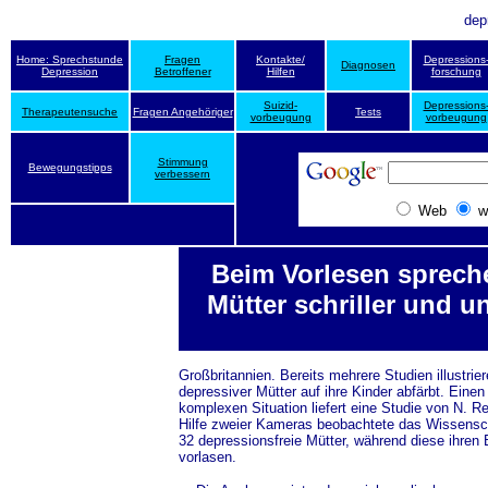
dep
Home: Sprechstunde
Fragen
Kontakte/
Depressions
Diagnosen
Depression
Betroffener
Hilfen
forschung
Suizid-
Depressions
Therapeutensuche
Fragen Angehöriger
Tests
vorbeugung
vorbeugung
Stimmung
Bewegungstipps
verbessern
Web
w
Beim Vorlesen sprech
Mütter schriller und 
Großbritannien. Bereits mehrere Studien illustrie
depressiver Mütter auf ihre Kinder abfärbt. Einen
komplexen Situation liefert eine Studie von N. Re
Hilfe zweier Kameras beobachtete das Wissensc
32 depressionsfreie Mütter, während diese ihren
vorlasen.