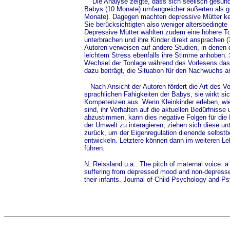
Die Analyse zeigte, dass sich seelisch gesund
Babys (10 Monate) umfangreicher äußerten als 
Monate). Dagegen machten depressive Mütter kei
Sie berücksichtigten also weniger altersbedingte 
Depressive Mütter wählten zudem eine höhere To
unterbrachen und ihre Kinder direkt ansprachen 
Autoren verweisen auf andere Studien, in denen 
leichtem Stress ebenfalls ihre Stimme anhoben. 
Wechsel der Tonlage während des Vorlesens das
dazu beiträgt, die Situation für den Nachwuchs 
Nach Ansicht der Autoren fördert die Art des Vor
sprachlichen Fähigkeiten der Babys, sie wirkt si
Kompetenzen aus. Wenn Kleinkinder erleben, wie 
sind, ihr Verhalten auf die aktuellen Bedürfnisse 
abzustimmen, kann dies negative Folgen für die K
der Umwelt zu interagieren, ziehen sich diese 
zurück, um der Eigenregulation dienende selbst
entwickeln. Letztere können dann im weiteren L
führen.
N. Reissland u.a.: The pitch of maternal voice: 
suffering from depressed mood and non-depress
their infants. Journal of Child Psychology and P