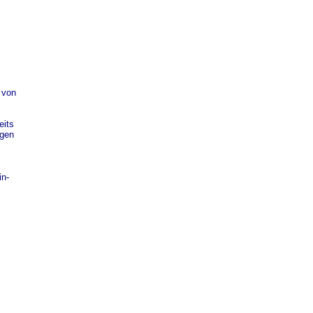
 von
eits
ngen
in-