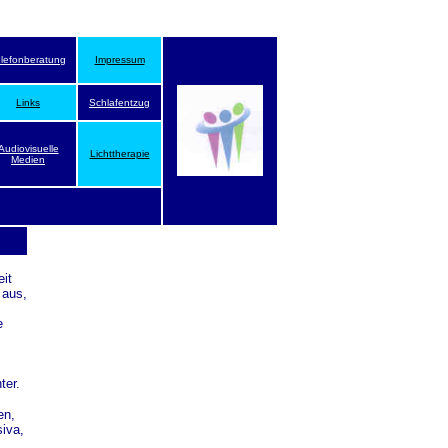
elefonberatung
Impressum
Links
Schlafentzug
Audiovisuelle
Lichttherapie
Medien
it
 aus,
e
ter.
en,
siva,