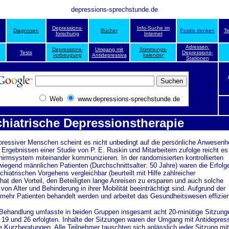
depressions-sprechstunde.de
Depressions-
Info-Suche im
Diagnosen
Bücher
Positiv denken
T
forschung
Internet
Adressen:
Depressions-
Umgang mit
Stimmungs-
Tests
Depressions-
vorbeugung
Antidepressiva
kalender
Stationen
Web
www.depressions-sprechstunde.de
hiatrische Depressionstherapie
ressiver Menschen scheint es nicht unbedingt auf die persönliche Anwesenhe
gebnissen einer Studie von P. E. Ruskin und Mitarbeitern zufolge reicht es
chirmsystem miteinander kommunizieren. In der randomisierten kontrollierten
iegend männlichen Patienten (Durchschnittsalter: 50 Jahre) waren die Erfolg
hiatrischen Vorgehens vergleichbar (beurteilt mit Hilfe zahlreicher
hat den Vorteil, den Beteiligten lange Anreisen zu ersparen und auch solche
von Alter und Behinderung in ihrer Mobilität beeinträchtigt sind. Aufgrund der
mehr Patienten behandelt werden und arbeitet das Gesundheitswesen effizien
handlung umfasste in beiden Gruppen insgesamt acht 20-minütige Sitzung
, 19 und 26 erfolgten. Inhalte der Sitzungen waren der Umgang mit Antidepres
Kurzberatungen. Alle Teilnehmer tauschten sich anlässlich jeder Sitzung mit