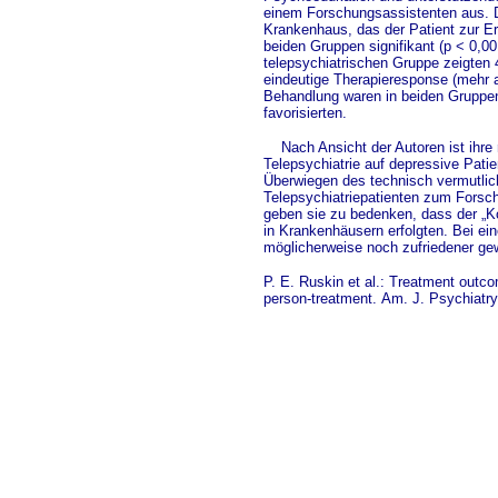
einem Forschungsassistenten aus. Di
Krankenhaus, das der Patient zur Er
beiden Gruppen signifikant (p < 0,00
telepsychiatrischen Gruppe zeigten 
eindeutige Therapieresponse (mehr 
Behandlung waren in beiden Gruppen
favorisierten.
Nach Ansicht der Autoren ist ihre r
Telepsychiatrie auf depressive Pati
Überwiegen des technisch vermutlich
Telepsychiatriepatienten zum Forsch
geben sie zu bedenken, dass der „K
in Krankenhäusern erfolgten. Bei ei
möglicherweise noch zufriedener 
P. E. Ruskin et al.: Treatmen
t outco
person-treatment.
Am. J. Psychiatry