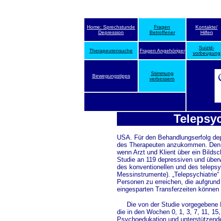
Home: Sprechstunde
Fragen
Kontakte/
Depression
Betroffener
Hilfen
Suizid-
Therapeutensuche
Fragen Angehöriger
vorbeugung
Stimmung
Bewegungstipps
verbessern
Telepsyc
USA. Für den Behandlungserfolg dep
des Therapeuten anzukommen. Den Er
wenn Arzt und Klient über ein Bilds
Studie an 119 depressiven und überw
des konventionellen und des telepsyc
Messinstrumente). „Telepsychiatrie“ 
Personen zu erreichen, die aufgrund 
eingesparten Transferzeiten können 
Die von der Studie vorgegebene Be
die in den Wochen 0, 1, 3, 7, 11, 15
Psychoedukation und unterstützende 