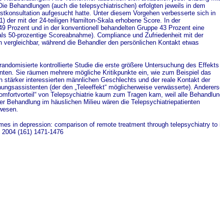
e Behandlungen (auch die telepsychiatrischen) erfolgten jeweils in dem
stkonsultation aufgesucht hatte. Unter diesem Vorgehen verbesserte sich in
1) der mit der 24-teiligen Hamilton-Skala erhobene Score. In der
49 Prozent und in der konventionell behandelten Gruppe 43 Prozent eine
als 50-prozentige Scoreabnahme). Compliance und Zufriedenheit mit der
 vergleichbar, während die Behandler den persönlichen Kontakt etwas
andomisierte kontrollierte Studie die erste größere Untersuchung des Effekts
enten. Sie räumen mehrere mögliche Kritikpunkte ein, wie zum Beispiel das
 stärker interessierten männlichen Geschlechts und der reale Kontakt der
ungsassistenten (der den „Teleeffekt“ möglicherweise verwässerte). Anderers
omfortvorteil“ von Telepsychiatrie kaum zum Tragen kam, weil alle Behandlu
ner Behandlung im häuslichen Milieu wären die Telepsychiatriepatienten
gewesen.
mes in depression: comparison of remote treatment through telepsychiatry to 
 2004 (161) 1471-1476