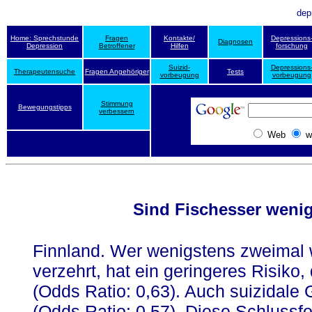
dep
Home: Sprechstunde
Fragen
Kontakte/
Depressions
Diagnosen
Depression
Betroffener
Hilfen
forschung
Suizid-
Depressions
Therapeutensuche
Fragen Angehöriger
Tests
vorbeugung
vorbeugung
Stimmung
Bewegungstipps
verbessern
Web
w
Sind Fischesser wenig
Finnland. Wer wenigstens zweimal 
verzehrt, hat ein geringeres Risiko
(Odds Ratio: 0,63). Auch suizidale
(Odds Ratio: 0,57). Diese Schlussf