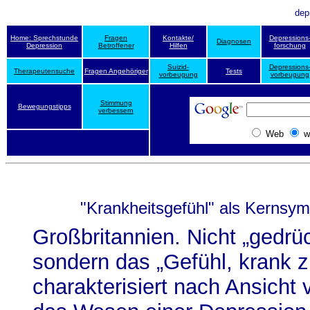
dep
Home: Sprechstunde
Fragen
Kontakte/
Depressions
Diagnosen
Depression
Betroffener
Hilfen
forschung
Suizid-
Depressions
Therapeutensuche
Fragen Angehöriger
Tests
vorbeugung
vorbeugung
Stimmung
Bewegungstipps
verbessern
Web
w
"Krankheitsgefühl" als Kernsy
Großbritannien. Nicht „gedr
sondern das „Gefühl, krank z
charakterisiert nach Ansicht 