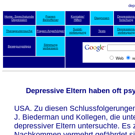
dep
Home: Sprechstunde
Fragen
Kontakte/
Depressions
Diagnosen
Depression
Betroffener
Hilfen
forschung
Suizid-
Depressions
Therapeutensuche
Fragen Angehöriger
Tests
vorbeugung
vorbeugung
Stimmung
Bewegungstipps
verbessern
Web
w
Depressive Eltern haben oft ps
USA. Zu diesen Schlussfolgerungen
J. Biederman und Kollegen, die un
depressiver Eltern untersuchte. Es 
Nachkommen vermehrt gefährdet sin