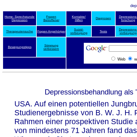
dep
Home: Sprechstunde
Fragen
Kontakte/
Depressions
Diagnosen
Depression
Betroffener
Hilfen
forschung
Suizid-
Depressions
Therapeutensuche
Fragen Angehöriger
Tests
vorbeugung
vorbeugung
Stimmung
Bewegungstipps
verbessern
Web
w
Depressionsbehandlung als 
USA. Auf einen potentiellen Jungb
Studienergebnisse von B. W. J. H. 
Rahmen einer prospektiven Studie 
von mindestens 71 Jahren fand das 