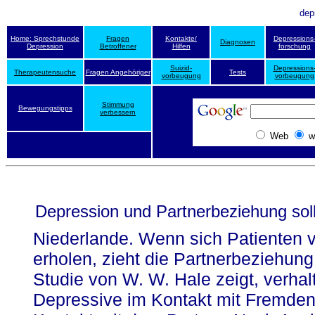
dep
Home: Sprechstunde
Fragen
Kontakte/
Depressions
Diagnosen
Depression
Betroffener
Hilfen
forschung
Suizid-
Depressions
Therapeutensuche
Fragen Angehöriger
Tests
vorbeugung
vorbeugung
Stimmung
Bewegungstipps
verbessern
Web
w
Depression und Partnerbeziehung sollt
Niederlande. Wenn sich Patienten v
erholen, zieht die Partnerbeziehung
Studie von W. W. Hale zeigt, verhalt
Depressive im Kontakt mit Fremden 