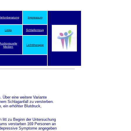
elefonberatung
Impressum
Links
Schlafentzug
Audiovisuelle
Lichttherapie
Medien
Über eine weitere Variante
em Schlaganfall zu versterben.
, ein erhöhter Blutdruck,
 litt zu Beginn der Untersuchung
aums verstarben 169 Personen an
hr depressive Symptome angegeben