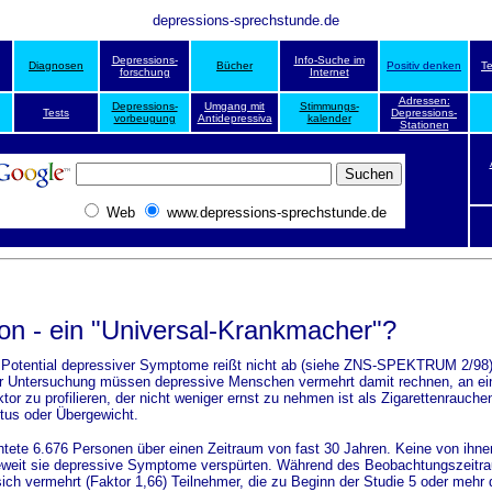
depressions-sprechstunde.de
Depressions-
Info-Suche im
Diagnosen
Bücher
Positiv denken
T
forschung
Internet
Adressen:
Depressions-
Umgang mit
Stimmungs-
Tests
Depressions-
vorbeugung
Antidepressiva
kalender
Stationen
Web
www.depressions-sprechstunde.de
on - ein "Universal-Krankmacher"?
otential depressiver Symptome reißt nicht ab (siehe ZNS-SPEKTRUM 2/98). 
er Untersuchung müssen depressive Menschen vermehrt damit rechnen, an ein
r zu profilieren, der nicht weniger ernst zu nehmen ist als Zigarettenrauchen
itus oder Übergewicht.
tete 6.676 Personen über einen Zeitraum von fast 30 Jahren. Keine von ihnen
wieweit sie depressive Symptome verspürten. Während des Beobachtungszeitr
sich vermehrt (Faktor 1,66) Teilnehmer, die zu Beginn der Studie 5 oder me