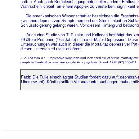
hatten. Auch nach Berücksichtigung potentieller anderer Einfluss
Wahrscheinlichkeit, an einem Apoplex zu versterben, signifikant er
Die amerikanischen Wissenschaftler bezeichnen die Ergebnisse
zwischen depressiven Symptomen und der Sterblichkeit an Schlaga
Schlussfolgerung gelangt waren. Vor diesem Hintergrund betrac
Auch eine Studie von T. Pulska und Kollegen bestätigt das k
29 ältere Personen (
³
65 Jahre) mit einer Major Depression. Diese 
Untersuchungen war auch in dieser die Mortalität depressiver Pat
diesen Unterschied nicht erklären.
S. A. Everson u.a.: Depressive symptoms and increased risk of stroke mortality over
people in Finnland: a community study. Acta psychiatr. Scand. 1998 (97) 408-411
Fazit:
Die Fülle einschlägiger Studien fordert dazu auf, depressi
Übergewicht). Künftig sollten Vorsorgeuntersuchungen routinem