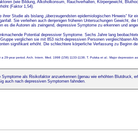
faktoren (wie Bildung, Alkoholkonsum, Rauchverhalten, Körpergewicht, Bluthoc
höht (Faktor 1,54).
 ihrer Studie als bislang „überzeugendsten epidemiologischen Hinweis“ für 
nfall. Sie verleihen auch denjenigen früheren Untersuchungen Gewicht, die b
hten es die Autoren als zwingend, depressive Symptome zu erkennen und ang
rankmachende Potential depressiver Symptome. Sechs Jahre lang beobachtete
Gruppe verglichen sie mit 853 nicht-depressiven Personen vergleichbaren Alt
ienten signifikant erhöht. Die schlechtere körperliche Verfassung zu Beginn
 a 29-year period. Arch. Intern. Med. 1998 (158) 1133-1138; T. Pulska et al.: Major depression as 
ve Symptome als Risikofaktor anzuerkennen (genau wie erhöhten Blutdruck, erh
äßig auch nach depressiven Symptomen fahnden.