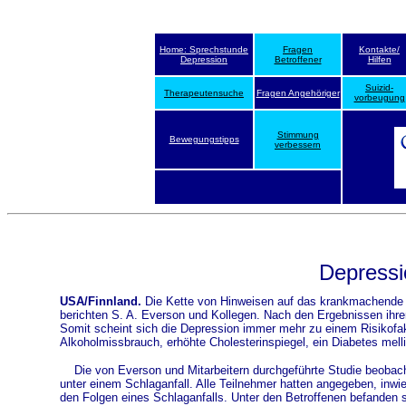
Home: Sprechstunde
Fragen
Kontakte/
Depression
Betroffener
Hilfen
Suizid-
Therapeutensuche
Fragen Angehöriger
vorbeugung
Stimmung
Bewegungstipps
verbessern
Depressi
USA/Finnland.
Die Kette von Hinweisen auf das krankmachende P
berichten S. A. Everson und Kollegen. Nach den Ergebnissen ihr
Somit scheint sich die Depression immer mehr zu einem Risikofakto
Alkoholmissbrauch, erhöhte Cholesterinspiegel, ein Diabetes mell
Die von Everson und Mitarbeitern durchgeführte Studie beobach
unter einem Schlaganfall. Alle Teilnehmer hatten angegeben, in
den Folgen eines Schlaganfalls. Unter den Betroffenen befanden 