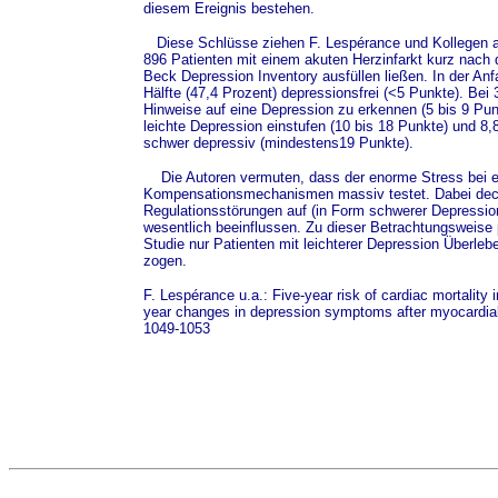
diesem Ereignis bestehen.
Diese Schlüsse ziehen F. Lespérance und Kollegen a
896 Patienten mit einem akuten Herzinfarkt kurz nach 
Beck Depression Inventory ausfüllen ließen. In der An
Hälfte (47,4 Prozent) depressionsfrei (<5 Punkte). Bei
Hinweise auf eine Depression zu erkennen (5 bis 9 Punk
leichte Depression einstufen (10 bis 18 Punkte) und 8
schwer depressiv (mindestens19 Punkte).
Die Autoren vermuten, dass der enorme Stress bei ei
Kompensationsmechanismen massiv testet. Dabei deckt
Regulationsstörungen auf (in Form schwerer Depression
wesentlich beeinflussen. Zu dieser Betrachtungsweise p
Studie nur Patienten mit leichterer Depression Überleb
zogen.
F. Lespérance u.a.: Five-year risk of cardiac mortality in
year changes in depression symptoms after myocardial i
1049-1053