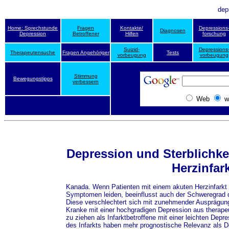
dep
Home: Sprechstunde
Fragen
Kontakte/
Depressions
Diagnosen
Depression
Betroffener
Hilfen
forschung
Suizid-
Depressions
Therapeutensuche
Fragen Angehöriger
Tests
vorbeugung
vorbeugung
Stimmung
Bewegungstipps
verbessern
Web
w
Depression und Sterblichke
Herzinfar
Kanada. Wenn Patienten mit einem akuten Herzinfarkt 
Symptomen leiden, beeinflusst auch der Schweregrad d
Diese verschlechtert sich mit zunehmender Ausprägun
Kranke mit einer hochgradigen Depression aus thera
zu ziehen als Infarktbetroffene mit einer leichten Dep
des Infarkts haben mehr prognostische Relevanz als D