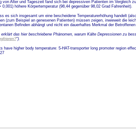
 von Alter und Tageszeit fand sich bei depressiven Patienten im Vergleich z
p > 0,001) höhere Körpertemperatur (98,44 gegenüber 98,02 Grad Fahrenheit).
ss es sich insgesamt um eine bescheidene Temperaturerhöhung handelt (als
gen (zum Beispiel an genesenen Patienten) müssen zeigen, inwieweit die leic
tanen Befinden abhängt und nicht ein dauerhaftes Merkmal der Betroffenen 
t erklärt das hier beschriebene Phänomen, warum Kälte Depressionen zu bes
gfrieren?
").
ts have higher body temperature: 5-HAT-transporter long promoter region effec
127