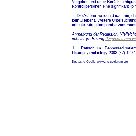
Vorgehen und unter Berücksichtigung
Kontrollpersonen eine signifikant (
Die Autoren weisen darauf hin, da
kein „Fieber“). Weitere Untersuchun
erhöhte Körpertemperatur vom momen
Anmerkung der Redaktion: Vielleich
scheint (s. Beitrag
"Depressionen we
J. L. Rausch u.a.: Depressed patien
Neuropsychobiology 2003 (47) 120-
Deutsche Quelle:
www.zns-spektrum.com