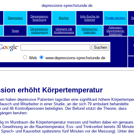
depressions-sprechstunde.de
Depressions-
Info-Suche im
Diagnosen
Bücher
Positiv denken
T
forschung
Internet
Adressen:
Depressions-
Umgang mit
Stimmungs-
Tests
Depressions-
vorbeugung
Antidepressiva
kalender
Stationen
Web
www.depressions-sprechstunde.de
sion erhöht Körpertemperatur
en haben depressive Patienten tagsüber eine signifikant höhere Körpertemper
ausch und Mitarbeiter in einer Studie, an der sich 79 ambulant behandelte
 und 46 Kontrollpersonen beteiligten. Der Befund stützt die Theorie, dass
gängen beruhen.
ig im Mundraum die Körpertemperatur messen und hielten dabei ein genaues
e Gewöhnung an die Raumtemperatur, Ess- und Trinkverbot bereits 30 Minute
, Sprech- und Kauverbot spätestens fünf Minuten vor der Messung). Unter di