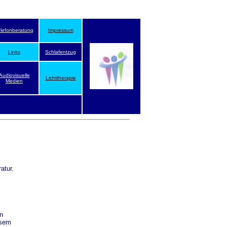
elefonberatung
Impressum
Links
Schlafentzug
Audiovisuelle
Lichttherapie
Medien
atur.
n
esem