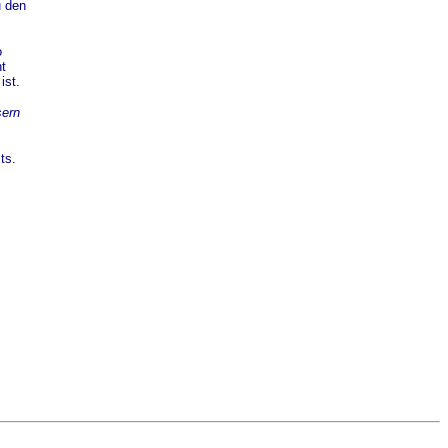
u den
o
ht
ist.
sern
ts.