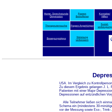
Home: Sprechstunde
Fragen
Kontakte/
Depression
Betroffener
Hilfen
Suizid-
Therapeutensuche
Fragen Angehöriger
vorbeugung
Stimmung
Bewegungstipps
verbessern
Depres
USA. Im Vergleich zu Kontrollperson
Zu diesem Ergebnis gelangen J. L. R
Patienten mit einer Major Depression
Depressionen auf entzündlichen Vor
Alle Teilnehmer ließen sich einmal
Schema ein (mindestens 30-minütig
vor der Messung sowie Ess-, Trink-