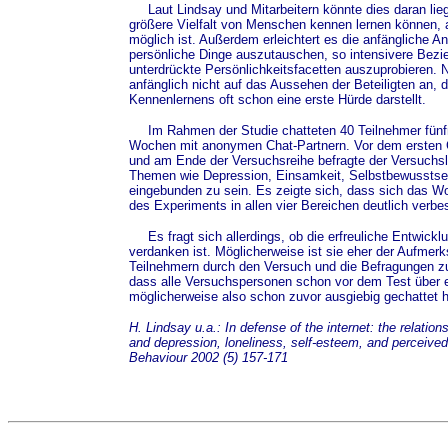
Laut Lindsay und Mitarbeitern könnte dies daran lie
größere Vielfalt von Menschen kennen lernen können, 
möglich ist. Außerdem erleichtert es die anfängliche An
persönliche Dinge auszutauschen, so intensivere Bezi
unterdrückte Persönlichkeitsfacetten auszuprobieren. 
anfänglich nicht auf das Aussehen der Beteiligten an,
Kennenlernens oft schon eine erste Hürde darstellt.
Im Rahmen der Studie chatteten 40 Teilnehmer fünfm
Wochen mit anonymen Chat-Partnern. Vor dem ersten C
und am Ende der Versuchsreihe befragte der Versuchsle
Themen wie Depression, Einsamkeit, Selbstbewusstsei
eingebunden zu sein. Es zeigte sich, dass sich das W
des Experiments in allen vier Bereichen deutlich verbes
Es fragt sich allerdings, ob die erfreuliche Entwick
verdanken ist. Möglicherweise ist sie eher der Aufmer
Teilnehmern durch den Versuch und die Befragungen zu
dass alle Versuchspersonen schon vor dem Test über e
möglicherweise also schon zuvor ausgiebig gechattet h
H. Lindsay u.a.: In defense of the internet: the relati
and depression, loneliness, self-esteem, and perceived
Behaviour 2002 (5) 157-171