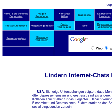
dep
Home: Sprechstunde
Fragen
Kontakte/
Depressions
Diagnosen
Depression
Betroffener
Hilfen
forschung
Suizid-
Depressions
Therapeutensuche
Fragen Angehöriger
Tests
vorbeugung
vorbeugung
Stimmung
Bewegungstipps
verbessern
Web
w
Lindern Internet-Chats
USA.
Bisherige Untersuchungen zeigten, dass Mensc
öfter depressiv, einsam und gestresst sind als andere.
Kollegen spricht eher für das Gegenteil. Danach verring
Einsamkeit und Depressionen. Zudem stärkt es das Se
sozial eingebunden zu sein.