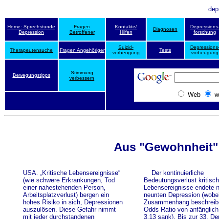
dep
Home: Sprechstunde
Fragen
Kontakte/
Depressions
Diagnosen
Depression
Betroffener
Hilfen
forschung
Suizid-
Depressions
Therapeutensuche
Fragen Angehöriger
Tests
vorbeugung
vorbeugung
Stimmung
Bewegungstipps
verbessern
Web
w
Aus "Gewohnheit"
USA. „Kritische Lebensereignisse“
Der kontinuierliche
(wie schwere Erkrankungen, Tod
Bedeutungsverlust kritisch
einer nahestehenden Person,
Lebensereignisse endete 
Arbeitsplatzverlust) bergen ein
neunten Depression (wobei
hohes Risiko in sich, Depressionen
Zusammenhang beschreib
auszulösen. Diese Gefahr nimmt
Odds Ratio von anfänglich
mit jeder durchstandenen
3,13 sank). Bis zur 33. De