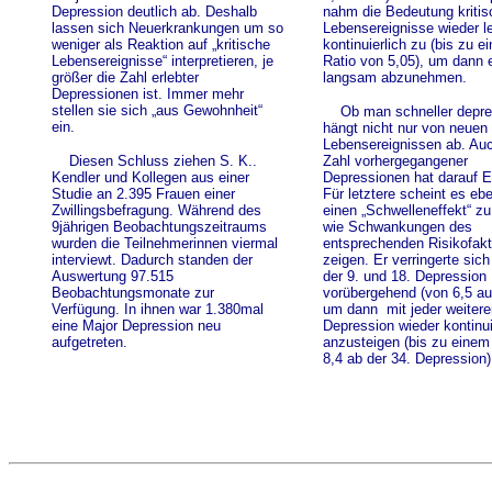
Depression deutlich ab. Deshalb
nahm die Bedeutung kritis
lassen sich Neuerkrankungen um so
Lebensereignisse wieder l
weniger als Reaktion auf „kritische
kontinuierlich zu (bis zu e
Lebensereignisse“ interpretieren, je
Ratio von 5,05), um dann 
größer die Zahl erlebter
langsam abzunehmen.
Depressionen ist. Immer mehr
stellen sie sich „aus Gewohnheit“
Ob man schneller depre
ein.
hängt nicht nur von neuen 
Lebensereignissen ab. Auc
Diesen Schluss ziehen S. K..
Zahl vorhergegangener
Kendler und Kollegen aus einer
Depressionen hat darauf E
Studie an 2.395 Frauen einer
Für letztere scheint es ebe
Zwillingsbefragung. Während des
einen „Schwelleneffekt“ z
9jährigen Beobachtungszeitraums
wie Schwankungen des
wurden die Teilnehmerinnen viermal
entsprechenden Risikofakt
interviewt. Dadurch standen der
zeigen. Er verringerte sic
Auswertung 97.515
der 9. und 18. Depression
Beobachtungsmonate zur
vorübergehend (von 6,5 auf
Verfügung. In ihnen war 1.380mal
um dann
mit jeder weiter
eine Major Depression neu
Depression wieder kontinui
aufgetreten.
anzusteigen (bis zu einem
8,4 ab der 34. Depression)