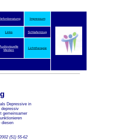
elefonberatung
Impressum
Links
Schlafentzug
Audiovisuelle
Lichttherapie
Medien
ng
als Depressive in
 depressiv
mit gemeinsamer
unktionieren
e diesen
 2002 (51) 55-62