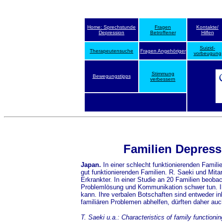
Home: Sprechstunde
Fragen
Kontakte/
Depression
Betroffener
Hilfen
Suizid-
Therapeutensuche
Fragen Angehöriger
vorbeugung
Stimmung
Bewegungstipps
verbessern
Familien Depres
Japan.
In einer schlecht funktionierenden Famili
gut funktionierenden Familien. R. Saeki und Mit
Erkrankter. In einer Studie an 20 Familien beoba
Problemlösung und Kommunikation schwer tun. Ihn
kann. Ihre verbalen Botschaften sind entweder in
familiären Problemen abhelfen, dürften daher auc
T. Saeki u.a.: Characteristics of family function