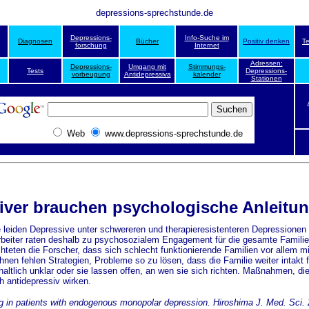
depressions-sprechstunde.de
Depressions-
Info-Suche im
Diagnosen
Bücher
Positiv denken
T
forschung
Internet
Adressen:
Depressions-
Umgang mit
Stimmungs-
Tests
Depressions-
vorbeugung
Antidepressiva
kalender
Stationen
Web
www.depressions-sprechstunde.de
siver brauchen psychologische
Anleitu
e leiden Depressive unter schwereren und therapieresistenteren Depressionen 
arbeiter raten deshalb zu psychosozialem Engagement für die gesamte Familie
chteten die Forscher, dass sich schlecht funktionierende Familien vor allem 
en fehlen Strategien, Probleme so zu lösen, dass die Familie weiter intakt f
haltlich unklar oder sie lassen offen, an wen sie sich richten. Maßnahmen, di
h antidepressiv wirken.
ing in patients with endogenous monopolar depression. Hiroshima J. Med. Sci.