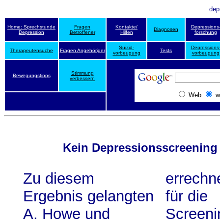
dep
Home: Sprechstunde
Fragen
Kontakte/
Depressions
Diagnosen
Depression
Betroffener
Hilfen
forschung
Suizid-
Depressions
Therapeutensuche
Fragen Angehöriger
Tests
vorbeugung
vorbeugung
Stimmung
Bewegungstipps
verbessern
Web
w
Kein Depressionsscreening 
Zu diesem
errechn
Ergebnis gelangten
für die
A. Howe und
Screeni