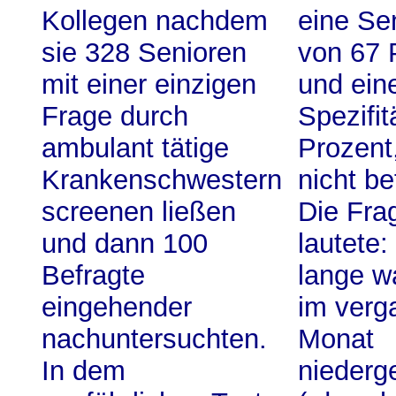
Kollegen nachdem
eine Sen
sie 328 Senioren
von 67 
mit einer einzigen
und ein
Frage durch
Spezifit
ambulant tätige
Prozent
Krankenschwestern
nicht be
screenen ließen
Die Fra
und dann 100
lautete:
Befragte
lange w
eingehender
im verg
nachuntersuchten.
Monat
In dem
niederg