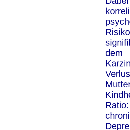
Dabei
korrel
psych
Risiko
signif
dem
Karzi
Verlus
Mutter
Kindh
Ratio:
chron
Depre