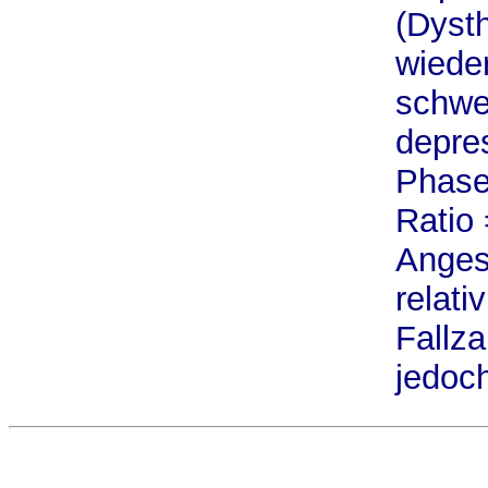
(Dyst
wiede
schwe
depre
Phase
Ratio 
Anges
relati
Fallza
jedoc