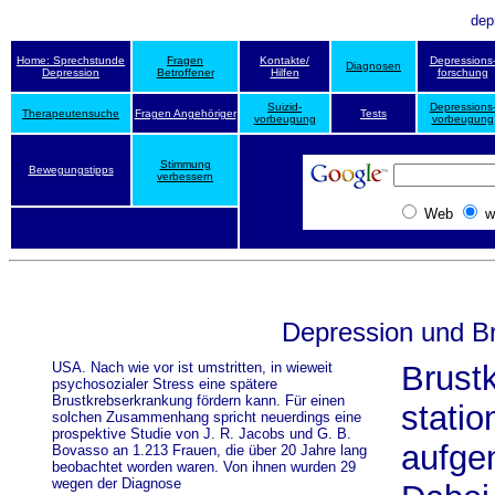
dep
Home: Sprechstunde
Fragen
Kontakte/
Depressions
Diagnosen
Depression
Betroffener
Hilfen
forschung
Suizid-
Depressions
Therapeutensuche
Fragen Angehöriger
Tests
vorbeugung
vorbeugung
Stimmung
Bewegungstipps
verbessern
Web
w
Depression und B
USA. Nach wie vor ist umstritten, in wieweit
Brust
psychosozialer Stress eine spätere
Brustkrebserkrankung fördern kann. Für einen
statio
solchen Zusammenhang spricht neuerdings eine
prospektive Studie von J. R. Jacobs und G. B.
aufg
Bovasso an 1.213 Frauen, die über 20 Jahre lang
beobachtet worden waren. Von ihnen wurden 29
wegen der Diagnose