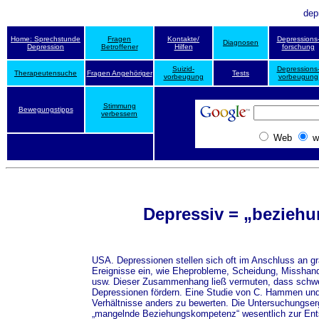
dep
Home: Sprechstunde
Fragen
Kontakte/
Depressions
Diagnosen
Depression
Betroffener
Hilfen
forschung
Suizid-
Depressions
Therapeutensuche
Fragen Angehöriger
Tests
vorbeugung
vorbeugung
Stimmung
Bewegungstipps
verbessern
Web
w
Depressiv = „beziehu
USA. Depressionen stellen sich oft im Anschluss an 
Ereignisse ein, wie Eheprobleme, Scheidung, Misshand
usw. Dieser Zusammenhang ließ vermuten, dass schw
Depressionen fördern. Eine Studie von C. Hammen und 
Verhältnisse anders zu bewerten. Die Untersuchungser
„mangelnde Beziehungskompetenz“ wesentlich zur Ents