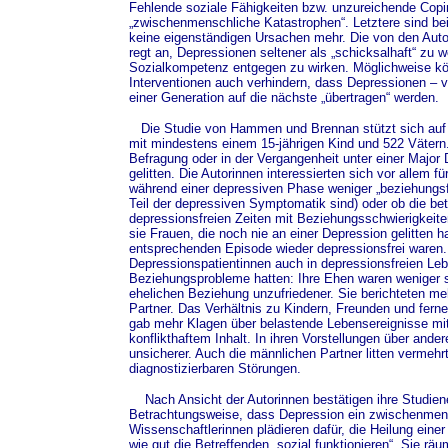
Fehlende soziale Fähigkeiten bzw. unzureichende Copi
„zwischenmenschliche Katastrophen“. Letztere sind be
keine eigenständigen Ursachen mehr. Die von den Auto
regt an, Depressionen seltener als „schicksalhaft“ zu 
Sozialkompetenz entgegen zu wirken. Möglichweise k
Interventionen auch verhindern, dass Depressionen – v
einer Generation auf die nächste „übertragen“ werden.
Die Studie von Hammen und Brennan stützt sich auf
mit mindestens einem 15-jährigen Kind und 522 Vätern.
Befragung oder in der Vergangenheit unter einer Major
gelitten. Die Autorinnen interessierten sich vor allem f
während einer depressiven Phase weniger „beziehungs
Teil der depressiven Symptomatik sind) oder ob die be
depressionsfreien Zeiten mit Beziehungsschwierigkeit
sie Frauen, die noch nie an einer Depression gelitten h
entsprechenden Episode wieder depressionsfrei waren.
Depressionspatientinnen auch in depressionsfreien L
Beziehungsprobleme hatten: Ihre Ehen waren weniger s
ehelichen Beziehung unzufriedener. Sie berichteten m
Partner. Das Verhältnis zu Kindern, Freunden und ferne
gab mehr Klagen über belastende Lebensereignisse m
konflikthaftem Inhalt. In ihren Vorstellungen über and
unsicherer. Auch die männlichen Partner litten vermehr
diagnostizierbaren Störungen.
Nach Ansicht der Autorinnen bestätigen ihre Studien
Betrachtungsweise, dass Depression ein zwischenmen
Wissenschaftlerinnen plädieren dafür, die Heilung ein
wie gut die Betreffenden „sozial funktionieren“. Sie r