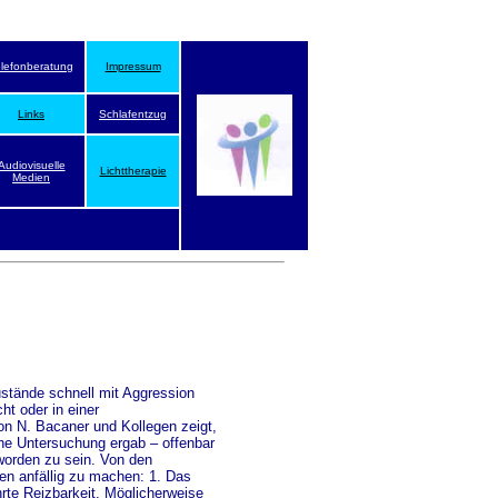
elefonberatung
Impressum
Links
Schlafentzug
Audiovisuelle
Lichttherapie
Medien
ustände schnell mit Aggression
ht oder in einer
on N. Bacaner und Kollegen zeigt,
che Untersuchung ergab – offenbar
worden zu sein. Von den
en anfällig zu machen: 1. Das
rte Reizbarkeit. Möglicherweise