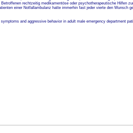
 Betroffenen rechtzeitig medikamentöse oder psychotherapeutische Hilfen zur
atienten einer Notfallambulanz hatte immerhin fast jeder vierte den Wunsch g
ic symptoms and aggressive behavior in adult male emergency department p