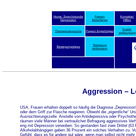
Home: Sprechstunde
Fragen
Kontakte/
Depression
Betroffener
Hilfen
Suizid-
Therapeutensuche
Fragen Angehöriger
vorbeugung
Stimmung
Bewegungstipps
verbessern
Aggression – L
USA. Frauen erhalten doppelt so häufig die Diagnose „Depression
oder dem Griff zur Flasche reagieren. Obwohl die „eigentliche“ Urs
Ausnüchterungszelle. Anstelle von Antidepressiva oder Psychothe
räumen viele Männer bei vertraulicher Befragung aggressives Ver
eng mit Depression verwoben. So gestanden fast zwei Drittel (63 
Alkoholabhängigen gaben 36 Prozent ein solches Verhalten zu. V
Gefühl, dass es für andere gut wäre, wenn man selbst nicht mehr 