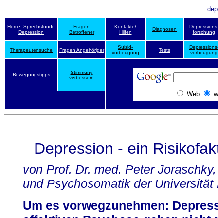
dep
Home: Sprechstunde
Fragen
Kontakte/
Depressions
Diagnosen
Depression
Betroffener
Hilfen
forschung
Suizid-
Depressions
Therapeutensuche
Fragen Angehöriger
Tests
vorbeugung
vorbeugung
Stimmung
Bewegungstipps
verbessern
Web
w
Depression - ein Risikofak
von Prof. Dr. med. Peter Joraschky,
und Psychosomatik der Universität
Um es vorwegzunehmen: Depressi