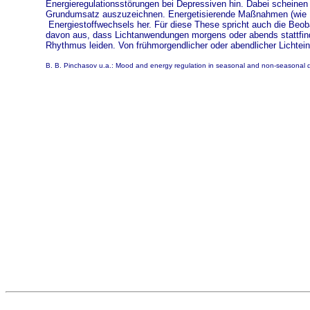
Energieregulationsstörungen bei Depressiven hin. Dabei scheinen
Grundumsatz auszuzeichnen. Energetisierende Maßnahmen (wie Lic
Energiestoffwechsels her. Für diese These spricht auch die Beob
davon aus, dass Lichtanwendungen morgens oder abends stattfinde
Rhythmus leiden. Von frühmorgendlicher oder abendlicher Lichtei
B. B. Pinchasov u.a.: Mood and energy regulation in seasonal and non-seasonal de