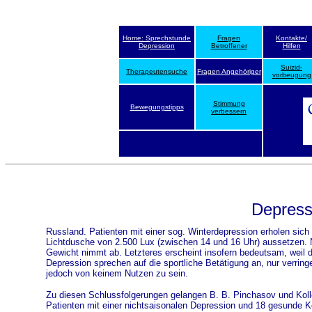
Home: Sprechstunde
Fragen
Kontakte/
Depression
Betroffener
Hilfen
Suizid-
Therapeutensuche
Fragen Angehöriger
vorbeugung
Stimmung
Bewegungstipps
verbessern
Depress
Russland. Patienten mit einer sog. Winterdepression erholen sich
Lichtdusche von 2.500 Lux (zwischen 14 und 16 Uhr) aussetzen. 
Gewicht nimmt ab. Letzteres erscheint insofern bedeutsam, weil d
Depression sprechen auf die sportliche Betätigung an, nur verring
jedoch von keinem Nutzen zu sein.
Zu diesen Schlussfolgerungen gelangen B. B. Pinchasov und Kollege
Patienten mit einer nichtsaisonalen Depression und 18 gesunde K