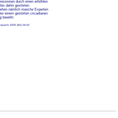
pressionen durch einen erhöhten
is dahin gestörten
r gehen nämlich manche Experten
er einem gestörten circadianen
g bewirkt.
Research 2000 (94) 29-42