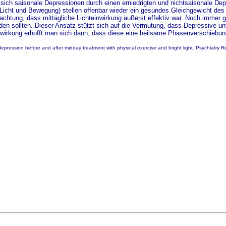
 sich saisonale Depressionen durch einen erniedrigten und nichtsaisonale De
ht und Bewegung) stellen offenbar wieder ein gesundes Gleichgewicht des b
achtung, dass mittägliche Lichteinwirkung äußerst effektiv war. Noch imme
n sollten. Dieser Ansatz stützt sich auf die Vermutung, dass Depressive unt
nwirkung erhofft man sich dann, dass diese eine heilsame Phasenverschiebun
pression before and after midday treatment with physical exercise and bright light. Psychiatry 