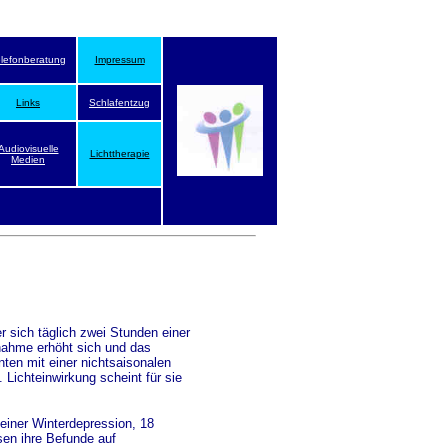
elefonberatung
Impressum
Links
Schlafentzug
Audiovisuelle
Lichttherapie
Medien
r sich täglich zwei Stunden einer
nahme erhöht sich und das
ten mit einer nichtsaisonalen
 Lichteinwirkung scheint für sie
 einer Winterdepression, 18
sen ihre Befunde auf