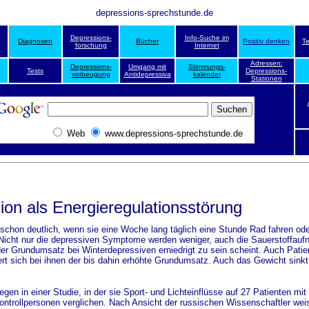
depressions-sprechstunde.de
Depressions-
Info-Suche im
Diagnosen
Bücher
Positiv denken
T
forschung
Internet
Adressen:
Depressions-
Umgang mit
Stimmungs-
Tests
Depressions-
vorbeugung
Antidepressiva
kalender
Stationen
Web
www.depressions-sprechstunde.de
ion als Energieregulationsstörung
 schon deutlich, wenn sie eine Woche lang täglich eine Stunde Rad fahren ode
Nicht nur die depressiven Symptome werden weniger, auch die Sauerstoffauf
er Grundumsatz bei Winterdepressiven erniedrigt zu sein scheint. Auch Patien
ert sich bei ihnen der bis dahin erhöhte Grundumsatz. Auch das Gewicht sinkt.
n in einer Studie, in der sie Sport- und Lichteinflüsse auf 27 Patienten mit
ontrollpersonen verglichen. Nach Ansicht der russischen Wissenschaftler wei