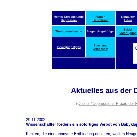
Home: Sprechstunde
Fragen
Kontakte/
Depression
Betroffener
Hilfen
Suizid-
Therapeutensuche
Fragen Angehöriger
vorbeugung
Stimmung
Bewegungstipps
verbessern
Aktuelles aus der
(Quelle: "Depressions-Praxis der 
29.11.2002
Wissenschaftler fordern ein sofortiges Verbot von Babykl
Klinken, die eine anonyme Entbindung anbieten, wollten Neuge