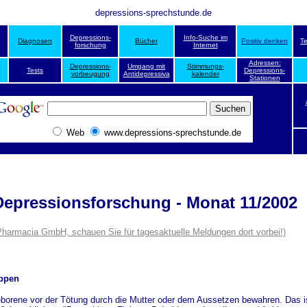
depressions-sprechstunde.de
Depressions-
Info-Suche im
Diagnosen
Bücher
Positiv denken
T
forschung
Internet
Adressen:
Depressions-
Umgang mit
Stimmungs-
Tests
Depressions-
vorbeugung
Antidepressiva
kalender
Stationen
Web
www.depressions-sprechstunde.de
 Depressionsforschung - Monat 11/2002
Pharmacia GmbH, schauen Sie für tagesaktuelle Meldungen dort vorbei!)
appen
borene vor der Tötung durch die Mutter oder dem Aussetzen bewahren. Das ist