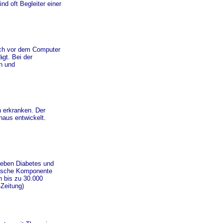
d oft Begleiter einer
ich vor dem Computer
gt. Bei der
n und
n erkranken. Der
naus entwickelt.
neben Diabetes und
tische Komponente
h bis zu 30.000
Zeitung)