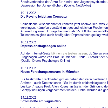
Berufsverbandes der Ärzte für Kinder- und Jugendpsychiatrie 
Depression bei Jungendlichen. (Quelle: NetDoktor)
19.11.2002
Die Psyche leidet am Computer
Chinesische Wissenschaftler konnten jetzt nachweisen, was v
verbringen, kämpfen verstärkt mit gesundheitlichen Problemen.
Auswertung einer Umfrage bei mehr als 25.000 Büroangestellte,
Teilnahmslosigkeit auch häufig über Depressionen geklagt wird
18.11.2002
Depressionsfragebogen online
Auf der Internet-Seite
können Sie testen lassen
, ob Sie an ein
Fragebogen wurde von Prof. Dr. Michael Stark - Chefarzt der
(Quelle: Drews Psychologie Online)
15.11.2002
Neues Forschungszentrum in München
Für bestimmte Krankheiten gibt es neben den verschiedenen 
Asthma - auch Depressionen. "So ist durch epidemiologische
besitzen," sagte Prof. Allen Roses anlässlich der Gründung d
Gentypisierungen vorgenommen werden. Dabei werden die genet
14.11.2002
Stromstöße am Vagus-Nerv