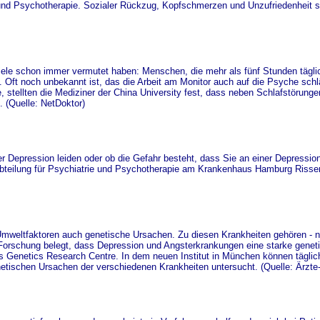
und Psychotherapie. Sozialer Rückzug, Kopfschmerzen und Unzufriedenheit sin
iele schon immer vermutet haben: Menschen, die mehr als fünf Stunden tägl
 Oft noch unbekannt ist, das die Arbeit am Monitor auch auf die Psyche schlä
 stellten die Mediziner der China University fest, dass neben Schlafstörunge
. (Quelle: NetDoktor)
er Depression leiden oder ob die Gefahr besteht, dass Sie an einer Depressio
 Abteilung für Psychiatrie und Psychotherapie am Krankenhaus Hamburg Risse
Umweltfaktoren auch genetische Ursachen. Zu diesen Krankheiten gehören - 
 Forschung belegt, dass Depression und Angsterkrankungen eine starke gene
es Genetics Research Centre. In dem neuen Institut in München können täglic
ischen Ursachen der verschiedenen Krankheiten untersucht. (Quelle: Ärzte-