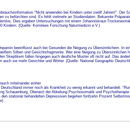
Gebrauchsinformation "Nicht anwenden bei Kindern unter zwölf Jahren!". Der Sa
n zu befürchten sind. Es fehlt vielmehr an Studiendaten. Bekannte Präparate 
blemlos. Dies ergaben Untersuchungen mit einem Johanniskraut-Trockenextra
0 Kindern. (Quelle: Komitees Forschung Naturmedizin e.V.)
opamin beeinflusst auch bei Gesunden die Neigung zu Übersinnlichem. In ei
iflern Silben und Gesichtsfragmente. Wer eine Neigung zu Übersinnlichen ha
n Skeptikern fallen hingegen auch deutliche Muster oft nicht auf. Das ändert
en auch sie mehr Gesichter und Wörter. (Quelle: National Geographic Deutsch
auch miteinander einher.
Deutschland immer noch als Krankheit zu wenig erkannt und behandelt. "Rund
ng Schauenburg, Oberarzt der Abteilung Psychosomatik und Psychotherapie 
Von den stationär behandelten Depressiven begehen fünfzehn Prozent Selbstmord.
r)