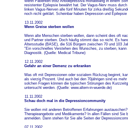
Wenn Patienten trotz Antidepressiva monatelang in einem Stimm
resistenter Epilepsie bewährt hat. Der Vagus-Nerv muss durch e
linken Vagus-Nerven alle fünf Minuten für zirka dreißig Sekun
noch nicht geklärt. Scheinbar haben Depression und Epilepsi
13.11.2002
Wenn Greise sterben wollen
Wenn alte Menschen sterben wollen, dann scheint dies oft nachv
und Partner sterben. Doch häufig stimmt das so nicht. Es hand
Altersstudie (BASE), die 516 Bürgern zwischen 70 und 103 Jah
"Ein vorschnelles Verstehen des Wunsches, zu sterben, kann a
Diagnostik.
(Quelle: Medical Tribune)
12.11.2002
Gefahr an einer Demenz zu erkranken
Was oft mit Depressionen oder sozialem Rückzug beginnt, kann
als vierzig Prozent. Und auch bei den 70jährigen sind es meh
solchen Fragen können die typischen Störungen des Kurzzeitged
untersucht werden. (Quelle: www.altern-in-wuerde.de)
11.11.2002
Schau doch mal in die Depressioncommunity
Sie wollen mit anderen Betroffenen Erfahrungen austauschen?
Therapieangebote und Medikamente? In allen Fällen sind Sie 
anmelden. Dann stehen für Sie alle Seiten der Depressioncommu
07.11.2002