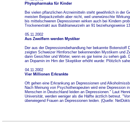
Phytopharmaka für Kinder
Bei vielen pflanzlichen Arzneimitteln steht gewöhnlich in der 
meisten Beipackzetteln aber nicht, weil unerwünschte Wirkunge
bis mittelschweren Depressionen wirken auch bei Kindern pro
Trockenextrakt aus Baldrianwurzeln an 91 beziehungsweise 13
05.11.2002
Aus Zweiflern werden Mystiker
Der aus der Depressionsbehandlung her bekannte Botenstoff D
zeigten Schweizer Hirnforscher bekennenden Mystikern und Zwe
dann Gesichter und Wörter, wenn es gar keine zu sehen gab. De
an Dopamin im Hirn der Skeptiker erhöht wurde: Plötzlich sah
04.11.2002
Vier Millionen Erkrankte
Oft gehen eine Erkrankung an Depressionen und Alkoholmissbr
Nach Meinung von Psychotherapeuten wird eine Depression in 
Menschen in Deutschland leiden an Depressionen." Laut Henni
Universität, werden weniger als die Hälfte ärztlich betreut. "
überwiegend Frauen an Depressionen leiden. (Quelle: NetDokto