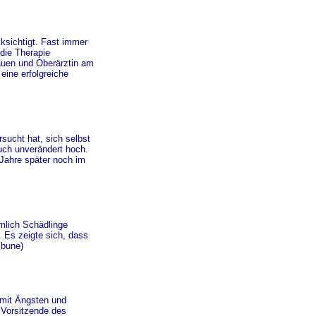
ksichtigt. Fast immer
 die Therapie
auen und Oberärztin am
eine erfolgreiche
sucht hat, sich selbst
such unverändert hoch.
Jahre später noch im
ämlich Schädlinge
 Es zeigte sich, dass
ibune)
 mit Ängsten und
 Vorsitzende des