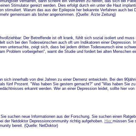
ungstief verharren, dann scheint ein Verfahren zu helfen, das sich bei Patie
inen Stimulator gereizt werden. Dies erfolgt durch ein unter die Haut implant
den stimuliert. Warum das aus der Epilepsie her bekannte Verfahren auch bei D
e mehr gemeinsam als bisher angenommen. (Quelle: Ärzte Zeitung)
ollziehbar: Der Betreffende ist oft krank, fühlt sich sozial isoliert und mus
elt sich bei den Todeswünschen auch oft um Indikatoren einer Depression. In 
ren untersuchte, zeigt sich, dass bei jedem dritten Todeswunsch eine schwer
m Problem vorbeigehen", warnt die Studie und fordert bei alten Menschen ein
 sich innerhalb von drei Jahren zu einer Demenz entwickeln. Bei den 90jähr
r als fünf Prozent. "Was haben Sie gestern gemacht?" und "Was haben Sie zu
ächtnisses erkannt werden. Wer an einer Depression leidet, sollte hier von 
 Sie suchen neue Informationen aus der Forschung. Sie suchen einen Ratgebe
bei der Netdoktor Depressioncommunity richtig aufgehoben.
Hier
müssen Sie s
nity bereit. (Quelle: NetDoktor)