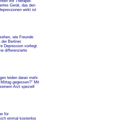
nten mit Therapie-
iertes Gerät, das den
epressionen wirkt ist
s sehen, wie Freunde
der Berliner
e Depression vorliegt.
e differenzierte
igen leiden daran mehr
 Mittag gegessen?" Mit
seinem Arzt speziell
r für
ich einmal kostenlos