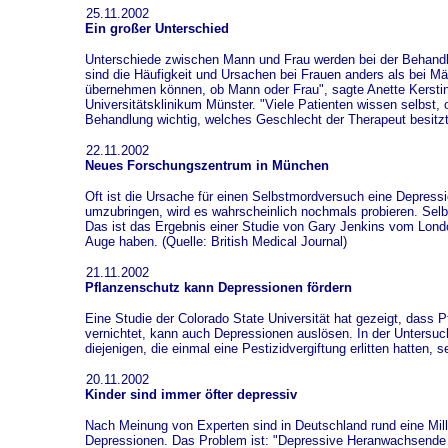
25.11.2002
Ein großer Unterschied
Unterschiede zwischen Mann und Frau werden bei der Behandlu
sind die Häufigkeit und Ursachen bei Frauen anders als bei Män
übernehmen können, ob Mann oder Frau", sagte Anette Kerstin
Universitätsklinikum Münster. "Viele Patienten wissen selbst, 
Behandlung wichtig, welches Geschlecht der Therapeut besitzt.
22.11.2002
Neues Forschungszentrum in München
Oft ist die Ursache für einen Selbstmordversuch eine Depressi
umzubringen, wird es wahrscheinlich nochmals probieren. Selbs
Das ist das Ergebnis einer Studie von Gary Jenkins vom Lond
Auge haben. (Quelle: British Medical Journal)
21.11.2002
Pflanzenschutz kann Depressionen fördern
Eine Studie der Colorado State Universität hat gezeigt, dass
vernichtet, kann auch Depressionen auslösen. In der Untersu
diejenigen, die einmal eine Pestizidvergiftung erlitten hatten,
20.11.2002
Kinder sind immer öfter depressiv
Nach Meinung von Experten sind in Deutschland rund eine Mill
Depressionen. Das Problem ist: "Depressive Heranwachsende w