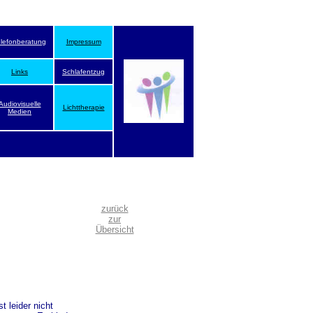
elefonberatung
Impressum
Links
Schlafentzug
Audiovisuelle
Lichttherapie
Medien
zurück
zur
Übersicht
 leider nicht