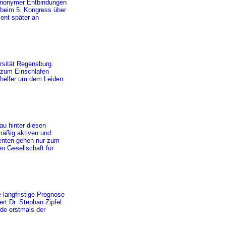
n anonymer Entbindungen
r beim 5. Kongress über
zent später an
ersität Regensburg.
n zum Einschlafen
afhelfer um dem Leiden
u hinter diesen
mäßig aktiven und
ienten gehen nur zum
n Gesellschaft für
 langfristige Prognose
rt Dr. Stephan Zipfel
rde erstmals der