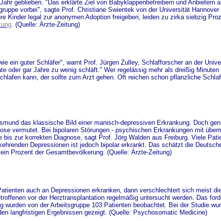
o Jahr geblieben. "Das erklärte Ziel von Babyklappenbetreibern und Anbieter
ielgruppe vorbei", sagte Prof. Christiane Swientek von der Universität Hannove
re Kinder legal zur anonymen Adoption freigeben, leiden zu zirka siebzig Pro
tung
. (Quelle: Ärzte-Zeitung)
wie ein guter Schläfer", warnt Prof. Jürgen Zulley, Schlafforscher an der Univ
te oder gar Jahre zu wenig schläft." Wer regelässig mehr als dreißig Minute
schlafen kann, der sollte zum Arzt gehen. Oft reichen schon pflanzliche Schl
ksmund das klassische Bild einer manisch-depressiven Erkrankung. Doch gena
ose vermutet. Bei bipolaren Störungen - psychischen Erkrankungen mit über
 bis zur korrekten Diagnose, sagt Prof. Jörg Walden aus Freiburg. Viele Pat
rkehrenden Depressionen ist jedoch bipolar erkrankt. Das schätzt die Deutsche
s ein Prozent der Gesamtbevölkerung. (Quelle: Ärzte-Zeitung)
atienten auch an Depressionen erkranken, dann verschlechtert sich meist die
offenen vor der Herztransplantation regelmäßig untersucht werden. Das forde
ang wurden von der Arbeitsgruppe 103 Patienten beobachtet. Bei der Studie wu
n langfristigen Ergebnissen gezeigt. (Quelle: Psychosomatic Medicine)