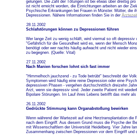
gelungen. Die Zahl der Tötungen ist bei etwas über dreißig pr
ist nicht erreicht worden, die Einrichtungen arbeiten an der Z
Psychische Erkrankungen bei Frauen in Münster. Mütter, die ih
Depressionen. Nähere Informationen finden Sie in der
Ärztezei
28.11.2002
Schlafstörungen können zu Depressionen führen
Wer lange Zeit zu wenig schläft, wird viermal so oft depressiv 
"Gefährlich für die Gesundheit wird es, wenn der Mensch Mona
benötigt oder wer nachts häufig aufwacht und nicht wieder ein
zu begegnen. (Quelle: Vital)
27.11.2002
Nach Manien forschen lohnt sich fast immer
"Himmelhoch jauchzend - zu Tode betrübt" beschreibt der Vol
Symptomen wird häufig eine reine Depression oder eine Psych
depressiven Phasen - vergehen durchschnittlich dreizehn Jahre
Arzt, wenn sie depressiv sind. Jeder zweite Patient mit wiede
Bipolare Störungen. Im Lauf ihres Lebens betrifft das mehr al
26.11.2002
Gedrückte Stimmung kann Organabstoßung bewirken
Wenn während der Wartezeit auf eine Herztransplantation die P
nach dem Eingriff. Aus diesem Grund muss die Psyche der Betr
mit Wissenschaftlern der Universität Heidelberg. Vier Jahre l
Zusammenhang zwischen Depressionen vor dem Eingriff und de