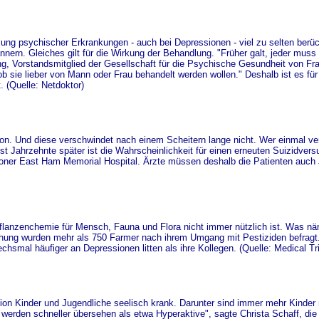
ng psychischer Erkrankungen - auch bei Depressionen - viel zu selten berüc
nern. Gleiches gilt für die Wirkung der Behandlung. "Früher galt, jeder muss
g, Vorstandsmitglied der Gesellschaft für die Psychische Gesundheit von Fr
ob sie lieber von Mann oder Frau behandelt werden wollen." Deshalb ist es für 
 (Quelle: Netdoktor)
on. Und diese verschwindet nach einem Scheitern lange nicht. Wer einmal ver
t Jahrzehnte später ist die Wahrscheinlichkeit für einen erneuten Suizidver
oner East Ham Memorial Hospital. Ärzte müssen deshalb die Patienten auch 
 Pflanzenchemie für Mensch, Fauna und Flora nicht immer nützlich ist. Was n
chung wurden mehr als 750 Farmer nach ihrem Umgang mit Pestiziden befragt.
 sechsmal häufiger an Depressionen litten als ihre Kollegen.
(Quelle: Medical Tr
ion Kinder und Jugendliche seelisch krank. Darunter sind immer mehr Kinder
erden schneller übersehen als etwa Hyperaktive", sagte Christa Schaff, die