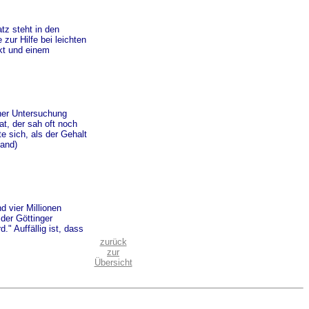
tz steht in den
zur Hilfe bei leichten
kt und einem
ner Untersuchung
t, der sah oft noch
e sich, als der Gehalt
land)
 vier Millionen
der Göttinger
" Auffällig ist, dass
zurück
zur
Übersicht