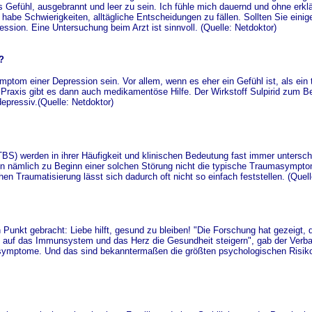
 Gefühl, ausgebrannt und leer zu sein. Ich fühle mich dauernd und ohne erk
Ich habe Schwierigkeiten, alltägliche Entscheidungen zu fällen. Sollten Sie eini
ession. Eine Untersuchung beim Arzt ist sinnvoll. (Quelle: Netdoktor)
?
tom einer Depression sein. Vor allem, wenn es eher ein Gefühl ist, als ein 
Praxis gibt es dann auch medikamentöse Hilfe. Der Wirkstoff Sulpirid zum Beis
pressiv.(Quelle: Netdoktor)
S) werden in ihrer Häufigkeit und klinischen Bedeutung fast immer untersch
en nämlich zu Beginn einer solchen Störung nicht die typische Traumasympto
raumatisierung lässt sich dadurch oft nicht so einfach feststellen. (Quelle
 Punkt gebracht: Liebe hilft, gesund zu bleiben! "Die Forschung hat gezeigt,
ss auf das Immunsystem und das Herz die Gesundheit steigern", gab der Verb
ssymptome. Und das sind bekanntermaßen die größten psychologischen Risiko