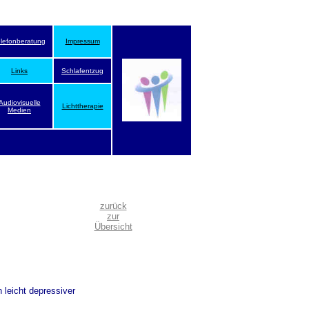
elefonberatung
Impressum
Links
Schlafentzug
Audiovisuelle
Lichttherapie
Medien
zurück
zur
Übersicht
 leicht depressiver