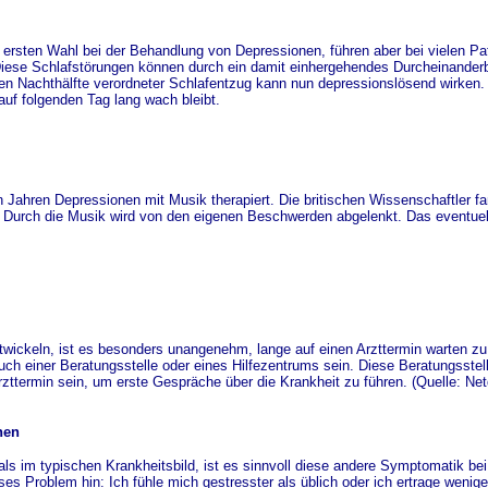
 ersten Wahl bei der Behandlung von Depressionen, führen aber bei vielen Pa
 Diese Schlafstörungen können durch ein damit einhergehendes Durcheinander
en Nachthälfte verordneter Schlafentzug kann nun depressionslösend wirken. 
auf folgenden Tag lang wach bleibt.
ahren Depressionen mit Musik therapiert. Die britischen Wissenschaftler fa
 Durch die Musik wird von den eigenen Beschwerden abgelenkt. Das eventue
ntwickeln, ist es besonders unangenehm, lange auf einen Arzttermin warten 
h einer Beratungsstelle oder eines Hilfezentrums sein. Diese Beratungsstell
zttermin sein, um erste Gespräche über die Krankheit zu führen. (Quelle: Net
hen
s im typischen Krankheitsbild, ist es sinnvoll diese andere Symptomatik be
 Problem hin: Ich fühle mich gestresster als üblich oder ich ertrage weniger