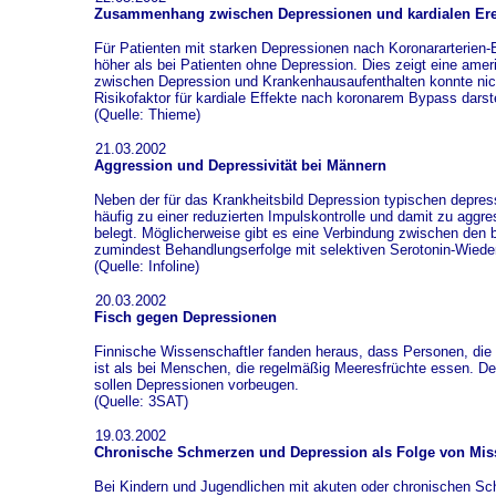
Zusammenhang zwischen Depressionen und kardialen Erei
Für Patienten mit starken Depressionen nach Koronararterien-
höher als bei Patienten ohne Depression. Dies zeigt eine a
zwischen Depression und Krankenhausaufenthalten konnte nich
Risikofaktor für kardiale Effekte nach koronarem Bypass darste
(Quelle: Thieme)
21.03.2002
Aggression und Depressivität bei Männern
Neben der für das Krankheitsbild Depression typischen depr
häufig zu einer reduzierten Impulskontrolle und damit zu ag
belegt. Möglicherweise gibt es eine Verbindung zwischen de
zumindest Behandlungserfolge mit selektiven Serotonin-Wied
(Quelle: Infoline)
20.03.2002
Fisch gegen Depressionen
Finnische Wissenschaftler fanden heraus, dass Personen, die w
ist als bei Menschen, die regelmäßig Meeresfrüchte essen. D
sollen Depressionen vorbeugen.
(Quelle: 3SAT)
19.03.2002
Chronische Schmerzen und Depression als Folge von Mi
Bei Kindern und Jugendlichen mit akuten oder chronischen Sch