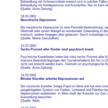
Behandlung mit Schmerzmitteln erweist sich in solchen Fällen f
Behandlung mit Antidepressiva und Anxiolytika. Nur so kann 
(Quelle: Ärzte-Zeitung)
18.03.2002
Neurotische Depression
Die neurotische Depression ist eine Persönlichkeitsstörung, we
Übermaß oder einem Mangel an emotionaler Zuwendung in der Kin
mürrisch, andere hingegen eher gelassen. Durch schwierige Le
(Quelle: Meine Gesundheit)
15.03.2002
Sechs Prozent aller Kinder sind psychisch krank
Psychische Krankheiten treten bei zirka sechs Prozent aller K
massive Beeinträchtigungen des Sozialverhaltens bis hin zu De
nicht viel erreicht werden kann. Vielmehr ist psychologische Bet
(Quelle: Ärzte-Zeitung)
14.03.2002
Blinder Künstler arbeitet Depressionen auf
Der russische Künstler Sergej Popol ist blind und hat eine s
ausgeklügelten System von Farben, Leinwand und Paletten beste
Depressionen aufarbeiten. In Wien stellt der Künstler zur Zeit
Ausstellung besuchen.
(Quelle: Web)