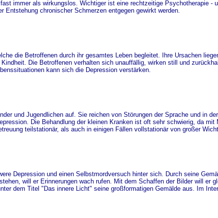
ast immer als wirkungslos. Wichtiger ist eine rechtzeitige Psychotherapie - u
der Entstehung chronischer Schmerzen entgegen gewirkt werden.
lche die Betroffenen durch ihr gesamtes Leben begleitet. Ihre Ursachen liege
dheit. Die Betroffenen verhalten sich unauffällig, wirken still und zurückh
benssituationen kann sich die Depression verstärken.
inder und Jugendlichen auf. Sie reichen von Störungen der Sprache und in de
pression. Die Behandlung der kleinen Kranken ist oft sehr schwierig, da mit
reuung teilstationär, als auch in einigen Fällen vollstationär von großer Wicht
chwere Depression und einen Selbstmordversuch hinter sich. Durch seine Gemä
hen, will er Erinnerungen wach rufen. Mit dem Schaffen der Bilder will er gl
 unter dem Titel "Das innere Licht" seine großformatigen Gemälde aus. Im Inte