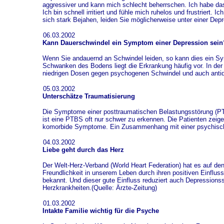
aggressiver und kann mich schlecht beherrschen. Ich habe das
Ich bin schnell irritiert und fühle mich ruhelos und frustriert. 
sich stark Bejahen, leiden Sie möglicherweise unter einer Depr
06.03.2002
Kann Dauerschwindel ein Symptom einer Depression sein
Wenn Sie andauernd an Schwindel leiden, so kann dies ein Symp
Schwanken des Bodens liegt die Erkrankung häufig vor. In der 
niedrigen Dosen gegen psychogenen Schwindel und auch antide
05.03.2002
Unterschätze Traumatisierung
Die Symptome einer posttraumatischen Belastungsstörung (PTB
ist eine PTBS oft nur schwer zu erkennen. Die Patienten zeig
komorbide Symptome. Ein Zusammenhang mit einer psychischen T
04.03.2002
Liebe geht durch das Herz
Der Welt-Herz-Verband (World Heart Federation) hat es auf den
Freundlichkeit in unserem Leben durch ihren positiven Einflu
bekannt. Und dieser gute Einfluss reduziert auch Depression
Herzkrankheiten.(Quelle: Ärzte-Zeitung)
01.03.2002
Intakte Familie wichtig für die Psyche