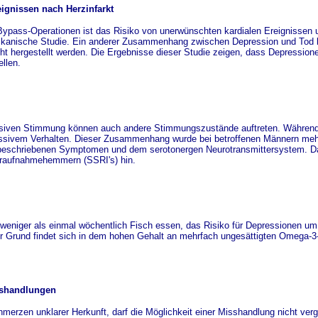
gnissen nach Herzinfarkt
Bypass-Operationen ist das Risiko von unerwünschten kardialen Ereignissen 
merikanische Studie. Ein anderer Zusammenhang zwischen Depression und Tod
t hergestellt werden. Die Ergebnisse dieser Studie zeigen, dass Depression
llen.
essiven Stimmung können auch andere Stimmungszustände auftreten. Währen
gressivem Verhalten. Dieser Zusammenhang wurde bei betroffenen Männern meh
n beschriebenen Symptomen und dem serotonergen Neurotransmittersystem. D
eraufnahmehemmern (SSRI's) hin.
eniger als einmal wöchentlich Fisch essen, das Risiko für Depressionen um f
er Grund findet sich in dem hohen Gehalt an mehrfach ungesättigten Omega-3
sshandlungen
merzen unklarer Herkunft, darf die Möglichkeit einer Misshandlung nicht ver