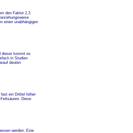
um den Faktor 2,3
 beziehungsweise
en einen unabhängigen
d dieser kommt es
rfach in Studien
arauf deuten
ast ein Drittel höher
-Fettsäuren. Diese
gessen werden. Eine