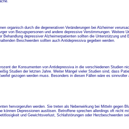
ache.
nnen organisch durch die degenerativen Veränderungen bei Alzheimer verursa
er Ärger von Bezugspersonen und andere depressive Verstimmungen. Weitere U
r Behandlung depressiver Alzheimerpatienten sollten die Unterstützung und 
nhaltenden Beschwerden sollten auch Antidepressiva gegeben werden.
rozent der Konsumenten von Antidepressiva in die verschiedenen Studien nic
ißig Studien der letzten Jahre. Weiter Mängel vieler Studien sind, dass Pat
eifel gezogen werden muss. Besonders in diesen Fällen wäre es sinnvoller 
n hervorgerufen werden. Sie treten als Nebenwirkung bei Mitteln gegen Bl
können Depressionen auslösen. Betroffene sprechen allerdings oft nicht mit
etitlosigkeit und Gewichtsverlust, Schlafstörungen oder Herzbeschwerden sei