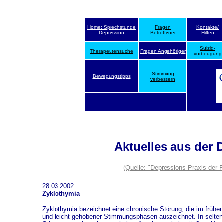
Home: Sprechstunde
Fragen
Kontakte/
Depression
Betroffener
Hilfen
Suizid-
Therapeutensuche
Fragen Angehöriger
vorbeugung
Stimmung
Bewegungstipps
verbessern
Aktuelles aus der 
(Quelle: "Depressions-Praxis der 
28.03.2002
Zyklothymia
Zyklothymia bezeichnet eine chronische Störung, die im frühe
und leicht gehobener Stimmungsphasen auszeichnet. In selten