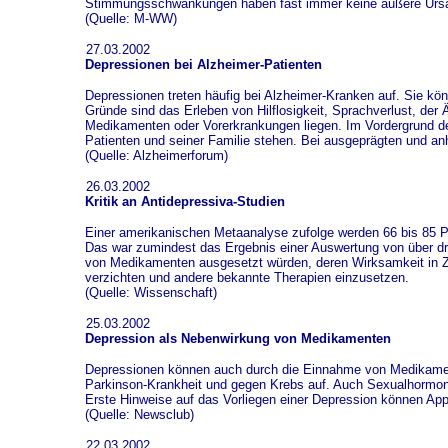
Stimmungsschwankungen haben fast immer keine äußere Urs
(Quelle: M-WW)
27.03.2002
Depressionen bei Alzheimer-Patienten
Depressionen treten häufig bei Alzheimer-Kranken auf. Sie kö
Gründe sind das Erleben von Hilflosigkeit, Sprachverlust, d
Medikamenten oder Vorerkrankungen liegen. Im Vordergrund de
Patienten und seiner Familie stehen. Bei ausgeprägten und a
(Quelle: Alzheimerforum)
26.03.2002
Kritik an Antidepressiva-Studien
Einer amerikanischen Metaanalyse zufolge werden 66 bis 85 P
Das war zumindest das Ergebnis einer Auswertung von über dre
von Medikamenten ausgesetzt würden, deren Wirksamkeit in Zw
verzichten und andere bekannte Therapien einzusetzen.
(Quelle: Wissenschaft)
25.03.2002
Depression als Nebenwirkung von Medikamenten
Depressionen können auch durch die Einnahme von Medikamente
Parkinson-Krankheit und gegen Krebs auf. Auch Sexualhormone 
Erste Hinweise auf das Vorliegen einer Depression können App
(Quelle: Newsclub)
22.03.2002