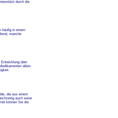
nterstützt durch die
n häufig in einem
altend, manche
r Entwicklung über
 Medikamenten allein
igkeit.
lde, die aus einem
eichzeitig auch seine
rnet können Sie die