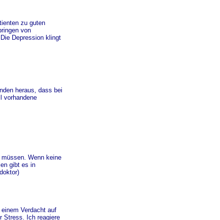
tienten zu guten
bringen von
Die Depression klingt
nden heraus, dass bei
ll vorhandene
zu müssen. Wenn keine
en gibt es in
doktor)
i einem Verdacht auf
 Stress. Ich reagiere