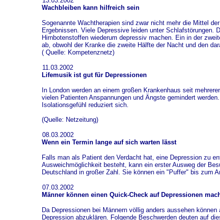
13.03.2002
Wachbleiben kann hilfreich sein
Sogenannte Wachtherapien sind zwar nicht mehr die Mittel der
Ergebnissen. Viele Depressive leiden unter Schlafstörungen.
Hirnbotenstoffen wiederum depressiv machen. Ein in der zweit
ab, obwohl der Kranke die zweite Hälfte der Nacht und den dar
( Quelle: Kompetenznetz)
11.03.2002
Lifemusik ist gut für Depressionen
In London werden an einem großen Krankenhaus seit mehreren J
vielen Patienten Anspannungen und Ängste gemindert werden.
Isolationsgefühl reduziert sich.
(Quelle: Netzeitung)
08.03.2002
Wenn ein Termin lange auf sich warten lässt
Falls man als Patient den Verdacht hat, eine Depression zu e
Ausweichmöglichkeit besteht, kann ein erster Ausweg der Besuc
Deutschland in großer Zahl. Sie können ein "Puffer" bis zum Ar
07.03.2002
Männer können einen Quick-Check auf Depressionen mac
Da Depressionen bei Männern völlig anders aussehen können al
Depression abzuklären. Folgende Beschwerden deuten auf dieses