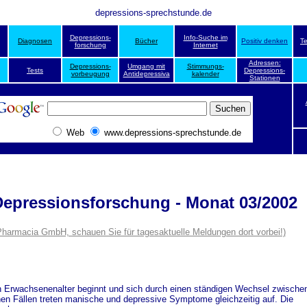
depressions-sprechstunde.de
Depressions-
Info-Suche im
Diagnosen
Bücher
Positiv denken
T
forschung
Internet
Adressen:
Depressions-
Umgang mit
Stimmungs-
Tests
Depressions-
vorbeugung
Antidepressiva
kalender
Stationen
Web
www.depressions-sprechstunde.de
Depressionsforschung - Monat 03/2002
Pharmacia GmbH, schauen Sie für tagesaktuelle Meldungen dort vorbei!)
n Erwachsenenalter beginnt und sich durch einen ständigen Wechsel zwischen
en Fällen treten manische und depressive Symptome gleichzeitig auf. Die