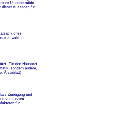
lärbare Ursache müde.
ge dieser Aussagen für
tatsächliches
piel, wirkt in
ätzt. Für den Hausarzt
matik, sondern andere,
: Ärzteblatt)
 dass Zuneigung und
and vor kurzem
faktoren für